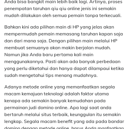
Anda bisa bangkit main lebih baik lagi. Artinya, proses
penempatan taruhan qiu qiu online jenis ini semakin
mudah dilakukan oleh semua pemain tanpa terkecuali.
Bahkan kini ada pilihan main di HP yang jelas akan
mempermudah pemain memasang taruhan kapan saja
dan dari mana saja. Dengan pilihan main melalui HP
membuat semuanya akan makin berjalan mudah.
Namun jika Anda baru pertama kali main
menggunakannya. Pasti akan ada banyak perbedaan
yang perlu diketahui dan hanya dapat dilampaui ketika
sudah mengetahui tips menang mudahnya.
Adanya metode online yang memanfaatkan segala
macam kemajuan teknologi adalah faktor utama
kenapa ada semakin banyak kemudahan pada
permainan judi domino online. Apa lagi saat anda
bertaruh melalui situs terbaik, keunggulan itu semakin
lengkap. Segala macam benefit yang ada pada bandar
domino dengan metode online, harus Anda manfaatkan