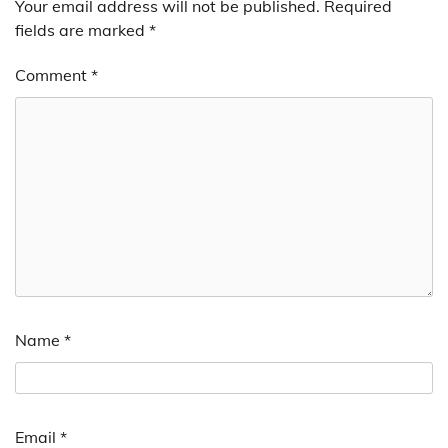
Your email address will not be published.
Required
fields are marked
*
Comment
*
Name
*
Email
*