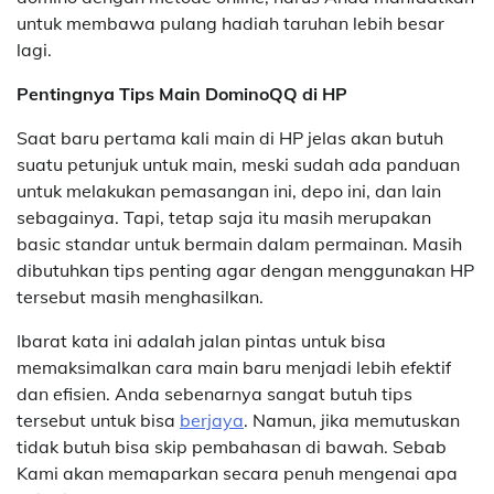
untuk membawa pulang hadiah taruhan lebih besar
lagi.
Pentingnya Tips Main DominoQQ di HP
Saat baru pertama kali main di HP jelas akan butuh
suatu petunjuk untuk main, meski sudah ada panduan
untuk melakukan pemasangan ini, depo ini, dan lain
sebagainya. Tapi, tetap saja itu masih merupakan
basic standar untuk bermain dalam permainan. Masih
dibutuhkan tips penting agar dengan menggunakan HP
tersebut masih menghasilkan.
Ibarat kata ini adalah jalan pintas untuk bisa
memaksimalkan cara main baru menjadi lebih efektif
dan efisien. Anda sebenarnya sangat butuh tips
tersebut untuk bisa
berjaya
. Namun, jika memutuskan
tidak butuh bisa skip pembahasan di bawah. Sebab
Kami akan memaparkan secara penuh mengenai apa