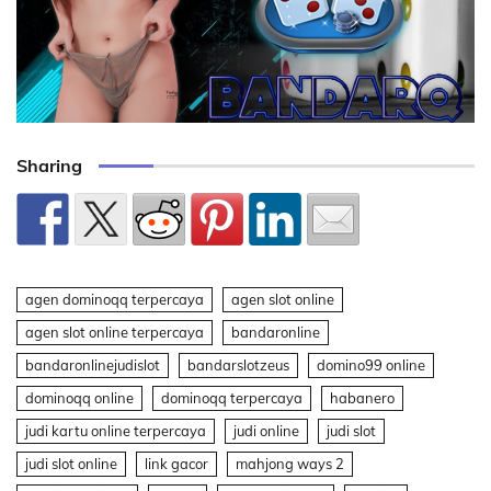
Sharing
agen dominoqq terpercaya
agen slot online
agen slot online terpercaya
bandaronline
bandaronlinejudislot
bandarslotzeus
domino99 online
dominoqq online
dominoqq terpercaya
habanero
judi kartu online terpercaya
judi online
judi slot
judi slot online
link gacor
mahjong ways 2