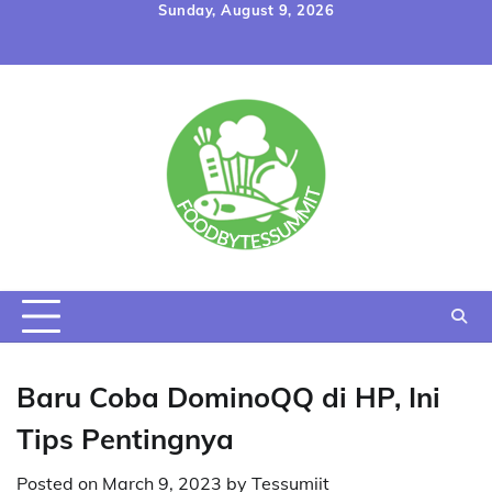
Skip
Sunday, August 9, 2026
to
Home
Grup
Informasi
Privacy
Slot
content
Judi
Kontak
Policy
Gacor
Online
Baru Coba DominoQQ di HP, Ini
Tips Pentingnya
Posted on
March 9, 2023
by
Tessumiit