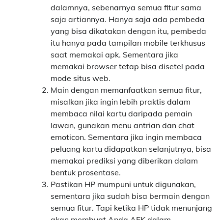
dalamnya, sebenarnya semua fitur sama
saja artiannya. Hanya saja ada pembeda
yang bisa dikatakan dengan itu, pembeda
itu hanya pada tampilan mobile terkhusus
saat memakai apk. Sementara jika
memakai browser tetap bisa disetel pada
mode situs web.
Main dengan memanfaatkan semua fitur,
misalkan jika ingin lebih praktis dalam
membaca nilai kartu daripada pemain
lawan, gunakan menu antrian dan chat
emoticon. Sementara jika ingin membaca
peluang kartu didapatkan selanjutnya, bisa
memakai prediksi yang diberikan dalam
bentuk prosentase.
Pastikan HP mumpuni untuk digunakan,
sementara jika sudah bisa bermain dengan
semua fitur. Tapi ketika HP tidak menunjang
akan membuat Anda AFK dalam