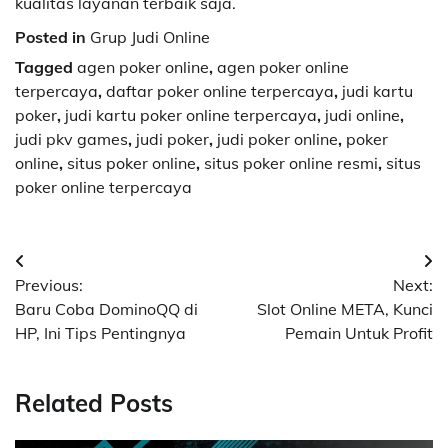
kualitas layanan terbaik saja.
Posted in
Grup Judi Online
Tagged
agen poker online
,
agen poker online
terpercaya
,
daftar poker online terpercaya
,
judi kartu
poker
,
judi kartu poker online terpercaya
,
judi online
,
judi pkv games
,
judi poker
,
judi poker online
,
poker
online
,
situs poker online
,
situs poker online resmi
,
situs
poker online terpercaya
Post
Previous:
Next:
navigation
Baru Coba DominoQQ di
Slot Online META, Kunci
HP, Ini Tips Pentingnya
Pemain Untuk Profit
Related Posts