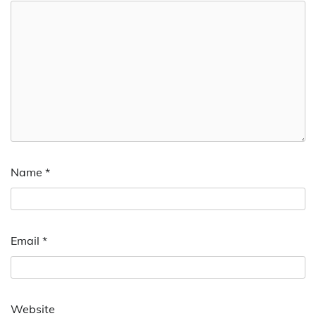
Name
*
Email
*
Website