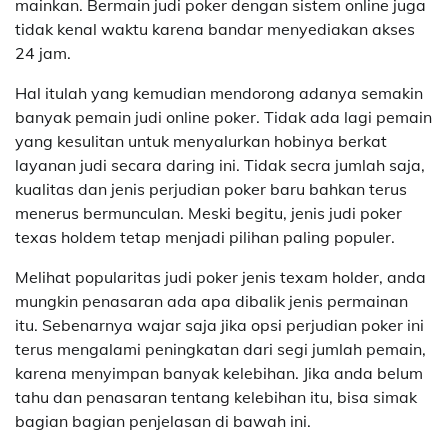
mainkan. Bermain judi poker dengan sistem online juga
tidak kenal waktu karena bandar menyediakan akses
24 jam.
Hal itulah yang kemudian mendorong adanya semakin
banyak pemain judi online poker. Tidak ada lagi pemain
yang kesulitan untuk menyalurkan hobinya berkat
layanan judi secara daring ini. Tidak secra jumlah saja,
kualitas dan jenis perjudian poker baru bahkan terus
menerus bermunculan. Meski begitu, jenis judi poker
texas holdem tetap menjadi pilihan paling populer.
Melihat popularitas judi poker jenis texam holder, anda
mungkin penasaran ada apa dibalik jenis permainan
itu. Sebenarnya wajar saja jika opsi perjudian poker ini
terus mengalami peningkatan dari segi jumlah pemain,
karena menyimpan banyak kelebihan. Jika anda belum
tahu dan penasaran tentang kelebihan itu, bisa simak
bagian bagian penjelasan di bawah ini.