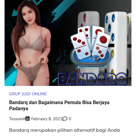
GRUP JUDI ONLINE
Bandarq dan Bagaimana Pemula Bisa Berjaya
Padanya
Tessumiit
February 8, 2023
0
Bandarq merupakan pilihan alternatif bagi Anda