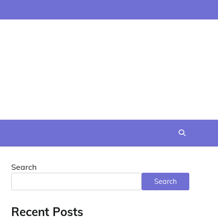
Home
Grup
Informasi
Privacy
Slot
Judi
Kontak
Policy
Gacor
Online
Search
Search
Recent Posts