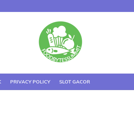
K
PRIVACY POLICY
SLOT GACOR