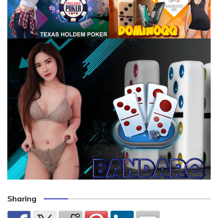
Sharing