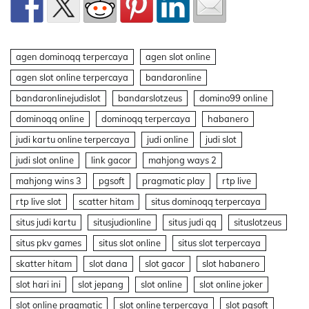
agen dominoqq terpercaya
agen slot online
agen slot online terpercaya
bandaronline
bandaronlinejudislot
bandarslotzeus
domino99 online
dominoqq online
dominoqq terpercaya
habanero
judi kartu online terpercaya
judi online
judi slot
judi slot online
link gacor
mahjong ways 2
mahjong wins 3
pgsoft
pragmatic play
rtp live
rtp live slot
scatter hitam
situs dominoqq terpercaya
situs judi kartu
situsjudionline
situs judi qq
situslotzeus
situs pkv games
situs slot online
situs slot terpercaya
skatter hitam
slot dana
slot gacor
slot habanero
slot hari ini
slot jepang
slot online
slot online joker
slot online pragmatic
slot online terpercaya
slot pgsoft