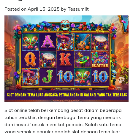
Posted on
April 15, 2025
by
Tessumiit
Slot online telah berkembang pesat dalam beberapa
tahun terakhir, dengan berbagai tema yang menarik
dan inovatif untuk memikat pemain. Salah satu tema
yang semakin populer adalah slot dengan tema luar