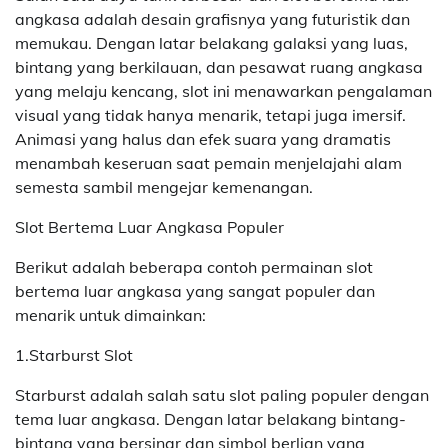
angkasa adalah desain grafisnya yang futuristik dan
memukau. Dengan latar belakang galaksi yang luas,
bintang yang berkilauan, dan pesawat ruang angkasa
yang melaju kencang, slot ini menawarkan pengalaman
visual yang tidak hanya menarik, tetapi juga imersif.
Animasi yang halus dan efek suara yang dramatis
menambah keseruan saat pemain menjelajahi alam
semesta sambil mengejar kemenangan.
Slot Bertema Luar Angkasa Populer
Berikut adalah beberapa contoh permainan slot
bertema luar angkasa yang sangat populer dan
menarik untuk dimainkan:
1.Starburst Slot
Starburst adalah salah satu slot paling populer dengan
tema luar angkasa. Dengan latar belakang bintang-
bintang yang bersinar dan simbol berlian yang