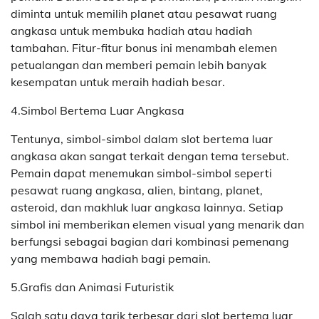
diminta untuk memilih planet atau pesawat ruang
angkasa untuk membuka hadiah atau hadiah
tambahan. Fitur-fitur bonus ini menambah elemen
petualangan dan memberi pemain lebih banyak
kesempatan untuk meraih hadiah besar.
4.Simbol Bertema Luar Angkasa
Tentunya, simbol-simbol dalam slot bertema luar
angkasa akan sangat terkait dengan tema tersebut.
Pemain dapat menemukan simbol-simbol seperti
pesawat ruang angkasa, alien, bintang, planet,
asteroid, dan makhluk luar angkasa lainnya. Setiap
simbol ini memberikan elemen visual yang menarik dan
berfungsi sebagai bagian dari kombinasi pemenang
yang membawa hadiah bagi pemain.
5.Grafis dan Animasi Futuristik
Salah satu daya tarik terbesar dari slot bertema luar