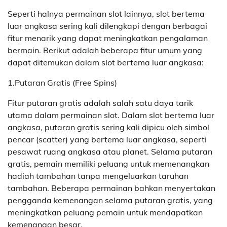
Seperti halnya permainan slot lainnya, slot bertema
luar angkasa sering kali dilengkapi dengan berbagai
fitur menarik yang dapat meningkatkan pengalaman
bermain. Berikut adalah beberapa fitur umum yang
dapat ditemukan dalam slot bertema luar angkasa:
1.Putaran Gratis (Free Spins)
Fitur putaran gratis adalah salah satu daya tarik
utama dalam permainan slot. Dalam slot bertema luar
angkasa, putaran gratis sering kali dipicu oleh simbol
pencar (scatter) yang bertema luar angkasa, seperti
pesawat ruang angkasa atau planet. Selama putaran
gratis, pemain memiliki peluang untuk memenangkan
hadiah tambahan tanpa mengeluarkan taruhan
tambahan. Beberapa permainan bahkan menyertakan
pengganda kemenangan selama putaran gratis, yang
meningkatkan peluang pemain untuk mendapatkan
kemenangan besar.