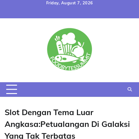
Skip
Friday, August 7, 2026
to
Home
Grup
Informasi
Privacy
Slot
content
Judi
Kontak
Policy
Gacor
Online
Slot Dengan Tema Luar
Angkasa:Petualangan Di Galaksi
Yang Tak Terbatas