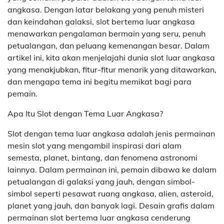
angkasa. Dengan latar belakang yang penuh misteri
dan keindahan galaksi, slot bertema luar angkasa
menawarkan pengalaman bermain yang seru, penuh
petualangan, dan peluang kemenangan besar. Dalam
artikel ini, kita akan menjelajahi dunia slot luar angkasa
yang menakjubkan, fitur-fitur menarik yang ditawarkan,
dan mengapa tema ini begitu memikat bagi para
pemain.
Apa Itu Slot dengan Tema Luar Angkasa?
Slot dengan tema luar angkasa adalah jenis permainan
mesin slot yang mengambil inspirasi dari alam
semesta, planet, bintang, dan fenomena astronomi
lainnya. Dalam permainan ini, pemain dibawa ke dalam
petualangan di galaksi yang jauh, dengan simbol-
simbol seperti pesawat ruang angkasa, alien, asteroid,
planet yang jauh, dan banyak lagi. Desain grafis dalam
permainan slot bertema luar angkasa cenderung