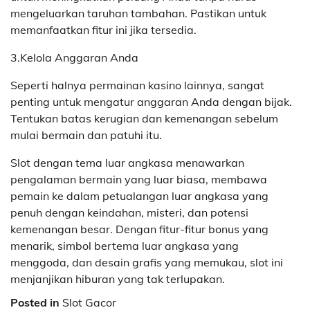
mengeluarkan taruhan tambahan. Pastikan untuk
memanfaatkan fitur ini jika tersedia.
3.Kelola Anggaran Anda
Seperti halnya permainan kasino lainnya, sangat
penting untuk mengatur anggaran Anda dengan bijak.
Tentukan batas kerugian dan kemenangan sebelum
mulai bermain dan patuhi itu.
Slot dengan tema luar angkasa menawarkan
pengalaman bermain yang luar biasa, membawa
pemain ke dalam petualangan luar angkasa yang
penuh dengan keindahan, misteri, dan potensi
kemenangan besar. Dengan fitur-fitur bonus yang
menarik, simbol bertema luar angkasa yang
menggoda, dan desain grafis yang memukau, slot ini
menjanjikan hiburan yang tak terlupakan.
Posted in
Slot Gacor