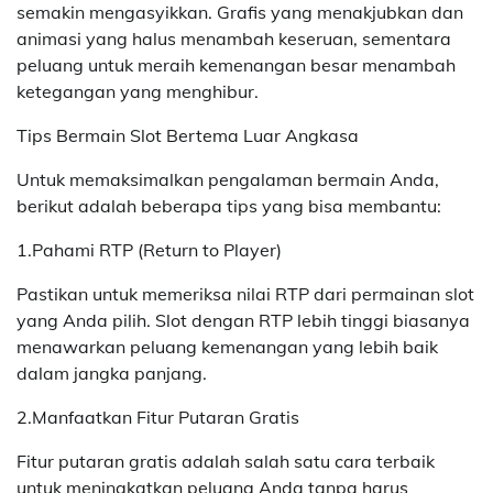
semakin mengasyikkan. Grafis yang menakjubkan dan
animasi yang halus menambah keseruan, sementara
peluang untuk meraih kemenangan besar menambah
ketegangan yang menghibur.
Tips Bermain Slot Bertema Luar Angkasa
Untuk memaksimalkan pengalaman bermain Anda,
berikut adalah beberapa tips yang bisa membantu:
1.Pahami RTP (Return to Player)
Pastikan untuk memeriksa nilai RTP dari permainan slot
yang Anda pilih. Slot dengan RTP lebih tinggi biasanya
menawarkan peluang kemenangan yang lebih baik
dalam jangka panjang.
2.Manfaatkan Fitur Putaran Gratis
Fitur putaran gratis adalah salah satu cara terbaik
untuk meningkatkan peluang Anda tanpa harus