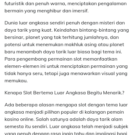
futuristik dan penuh warna, menciptakan pengalaman
bermain yang menghibur dan imersif.
Dunia luar angkasa sendiri penuh dengan misteri dan
daya tarik yang kuat. Keindahan bintang-bintang yang
bersinar, planet yang tak terhitung jumlahnya, dan
potensi untuk menemukan makhluk asing atau planet
baru menambah daya tarik luar biasa bagi tema ini.
Para pengembang permainan slot memanfaatkan
elemen-elemen ini untuk menciptakan permainan yang
tidak hanya seru, tetapi juga menawarkan visual yang
memukau.
Kenapa Slot Bertema Luar Angkasa Begitu Menarik.?
Ada beberapa alasan mengapa slot dengan tema luar
angkasa menjadi pilihan populer di kalangan pemain
kasino online. Salah satunya adalah daya tarik alam
semesta itu sendiri. Luar angkasa telah menjadi subjek
yang penuh dengan rasa ingin tahu dan imajinasi bagi