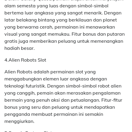
alam semesta yang luas dengan simbol-simbol
bertema luar angkasa yang sangat menarik. Dengan
latar belakang bintang yang berkilauan dan planet
yang berwarna cerah, permainan ini menawarkan
visual yang sangat memukau. Fitur bonus dan putaran
gratis juga memberikan peluang untuk memenangkan
hadiah besar.
4.Alien Robots Slot
Alien Robots adalah permainan slot yang
menggabungkan elemen luar angkasa dengan
teknologi futuristik. Dengan simbol-simbol robot alien
yang canggih, pemain akan merasakan pengalaman
bermain yang penuh aksi dan petualangan. Fitur-fitur
bonus yang seru dan peluang untuk mendapatkan
pengganda membuat permainan ini semakin
menggiurkan.