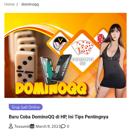
Home
dominoqq
Grup Judi Online
Baru Coba DominoQQ di HP, Ini Tips Pentingnya
Tessumiit
March 9, 2023
0