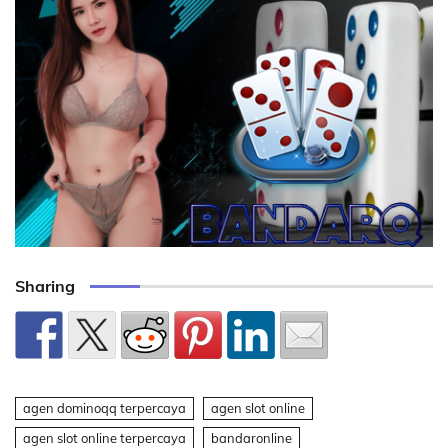
Sharing
agen dominoqq terpercaya
agen slot online
agen slot online terpercaya
bandaronline