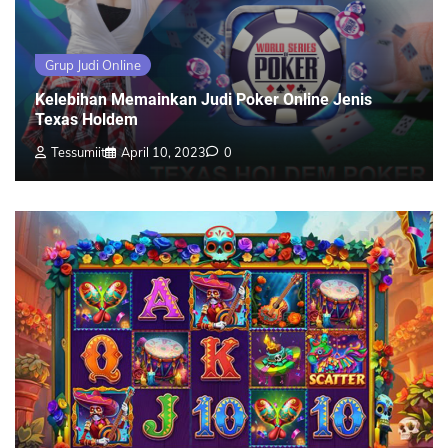
Grup Judi Online
Kelebihan Memainkan Judi Poker Online Jenis
Texas Holdem
Tessumiit
April 10, 2023
0