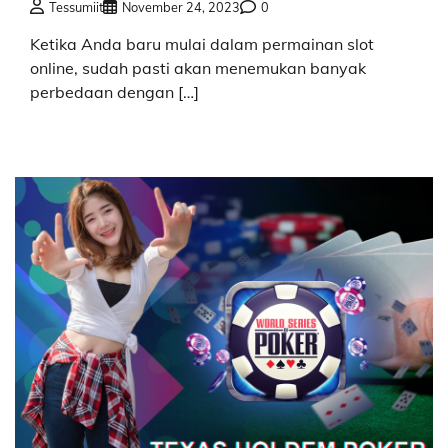
Tessumiit
November 24, 2023
0
Ketika Anda baru mulai dalam permainan slot
online, sudah pasti akan menemukan banyak
perbedaan dengan […]