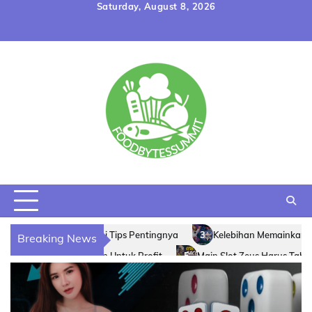
Skip
Saturday, August 8, 2026
to
Home
Grup
Informasi
Privacy
Slot
content
Judi
Kontak
Policy
Gacor
Online
Kelebihan Memainkan Judi Poker Online Jenis Te
3
Breaking News
Main Slot Zeus Harus Tahu Strategi yang Diperl
5