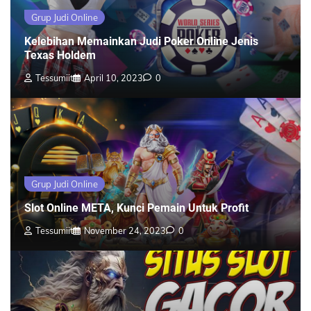
Grup Judi Online
Kelebihan Memainkan Judi Poker Online Jenis
Texas Holdem
Tessumiit
April 10, 2023
0
Grup Judi Online
Slot Online META, Kunci Pemain Untuk Profit
Tessumiit
November 24, 2023
0