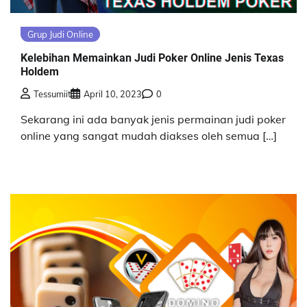
Grup Judi Online
Kelebihan Memainkan Judi Poker Online Jenis Texas
Holdem
Tessumiit
April 10, 2023
0
Sekarang ini ada banyak jenis permainan judi poker
online yang sangat mudah diakses oleh semua […]