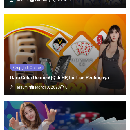
Tessumiit
February 8, 2023
0
Grup Judi Online
Baru Coba DominoQQ di HP, Ini Tips Pentingnya
Tessumiit
March 9, 2023
0