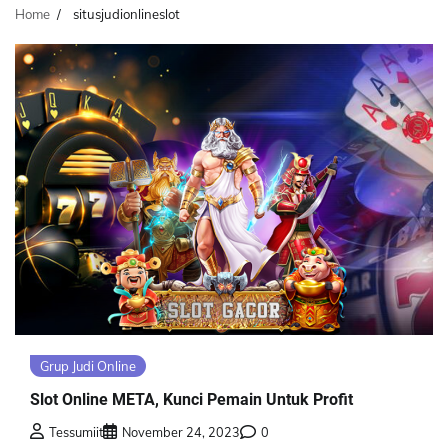
Home
situsjudionlineslot
Grup Judi Online
Slot Online META, Kunci Pemain Untuk Profit
Tessumiit
November 24, 2023
0