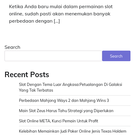
Ketika Anda baru mulai dalam permainan slot
online, sudah pasti akan menemukan banyak
perbedaan dengan […]
Search
Search
Recent Posts
Slot Dengan Tema Luar Angkasa:Petualangan Di Galaksi
Yang Tak Terbatas
Perbedaan Mahjong Ways 2 dan Mahjong Wins 3
Main Slot Zeus Harus Tahu Strategi yang Diperlukan
Slot Online META, Kunci Pemain Untuk Profit
Kelebihan Memainkan Judi Poker Online Jenis Texas Holdem