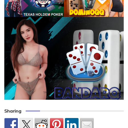
Sharing