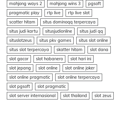
mahjong ways 2
mahjong wins 3
pgsoft
pragmatic play
rtp live
rtp live slot
scatter hitam
situs dominoqq terpercaya
situs judi kartu
situsjudionline
situs judi qq
situslotzeus
situs pkv games
situs slot online
situs slot terpercaya
skatter hitam
slot dana
slot gacor
slot habanero
slot hari ini
slot jepang
slot online
slot online joker
slot online pragmatic
slot online terpercaya
slot pgsoft
slot pragmatic
slot server internasional
slot thailand
slot zeus