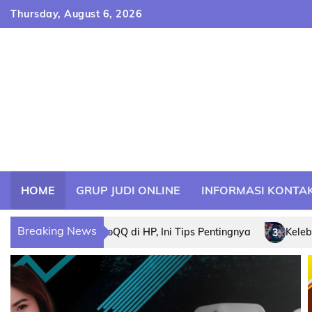
Skip
Thursday, August 6, 2026
to
content
HOME
GRUP JUDI ONLINE
INFORMASI KONTA
Breaking News
noQQ di HP, Ini Tips Pentingnya
Kelebihan Memainkan Judi
3