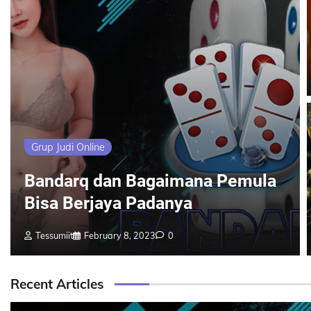
Grup Judi Online
Bandarq dan Bagaimana Pemula
Bisa Berjaya Padanya
Tessumiit
February 8, 2023
0
Recent Articles