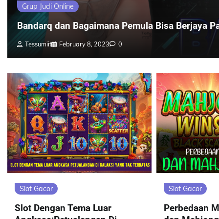
Grup Judi Online
Bandarq dan Bagaimana Pemula Bisa Berjaya P
Tessumiit
February 8, 2023
0
Slot Gacor
Slot Gacor
Slot Dengan Tema Luar
Perbedaan M